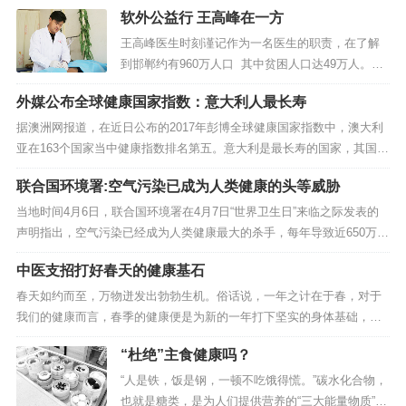
活，丰富多彩，却深埋着健康隐患。作息不规律，
软外公益行 王高峰在一方
饮食不健康，我们的身体发生了一点不悦的改变。
人还年轻，身体加速...
王高峰医生时刻谨记作为一名医生的职责，在了解
到邯郸约有960万人口 其中贫困人口达49万人。为
解决贫困患者治疗疼痛问题，减轻贫困家庭的负担
外媒公布全球健康国家指数：意大利人最长寿
和摆脱疾病的痛苦，王高峰医生201...
据澳洲网报道，在近日公布的2017年彭博全球健康国家指数中，澳大利
亚在163个国家当中健康指数排名第五。意大利是最长寿的国家，其国民
预期寿命可超过80岁，而塞拉利昂人的平均寿命最短，当地人平均将...
联合国环境署:空气污染已成为人类健康的头等威胁
当地时间4月6日，联合国环境署在4月7日“世界卫生日”来临之际发表的
声明指出，空气污染已经成为人类健康最大的杀手，每年导致近650万人
死亡。其他污染，包括水污染、重金属污...
中医支招打好春天的健康基石
春天如约而至，万物迸发出勃勃生机。俗话说，一年之计在于春，对于
我们的健康而言，春季的健康便是为新的一年打下坚实的身体基础，所
以，春季的养生保健显得尤为重要。如何简单有效地打好春天的健康基
“杜绝”主食健康吗？
石呢？一...
“人是铁，饭是钢，一顿不吃饿得慌。”碳水化合物，
也就是糖类，是为人们提供营养的“三大能量物质”之