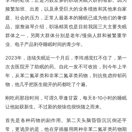
李玮的处境，正是为数众多的职场失眠人群的缩影。因为
频繁加班、出差，以及承受巨大的业务绩效和其他来自家
庭、社会的压力，正常人最基本的睡眠已成为他们的奢侈
品。据詹淑琴介绍，职场精英也是目前我国三大主要失眠
群体之一，另两大群体分别是老年/慢病人群和被繁重学
业、电子产品剥夺睡眠时间的青少年。
2023年，连续失眠近一个月后，李玮感觉扛不住了，第一
次去医院开了助眠的药。自此一发不可收拾，到今年上半
年，从苯二氮䓬类和非苯二氮䓬类药物，到抗焦虑抑郁药
物，他几乎把医生能开的药都吃了个遍。
刚吃药那段时间，可谓久旱逢甘霖，每天8-10小时的睡眠
让他如获新生。不过新的烦恼也很快随之而来。
首先是各种药物的副作用。第二天头脑昏昏沉沉倒还平
常，更诡异的是，他在穿插服用两种非苯二氮䓬类药物期