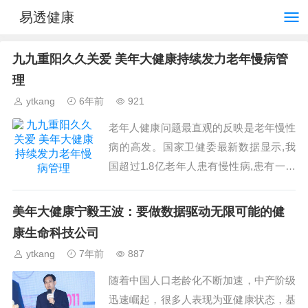
易透健康
九九重阳久久关爱 美年大健康持续发力老年慢病管
理
ytkang
6年前
921
老年人健康问题最直观的反映是老年慢性
病的高发。国家卫健委最新数据显示,我
国超过1.8亿老年人患有慢性病,患有一种
及以上慢性病的比例高达75%。[2]这就意
味着,老年人慢病管理是当...
美年大健康宁毅王波：要做数据驱动无限可能的健
康生命科技公司
ytkang
7年前
887
随着中国人口老龄化不断加速，中产阶级
迅速崛起，很多人表现为亚健康状态，基