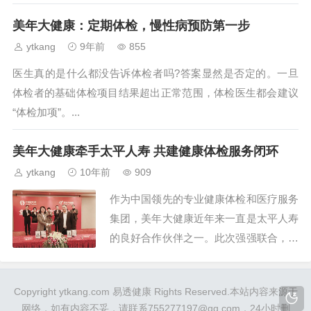
美年大健康：定期体检，慢性病预防第一步
ytkang
9年前
855
医生真的是什么都没告诉体检者吗?答案显然是否定的。一旦
体检者的基础体检项目结果超出正常范围，体检医生都会建议
“体检加项”。...
美年大健康牵手太平人寿 共建健康体检服务闭环
ytkang
10年前
909
作为中国领先的专业健康体检和医疗服务
集团，美年大健康近年来一直是太平人寿
的良好合作伙伴之一。此次强强联合，标
志着双方合作关系上升到崭新的历史阶
段。...
Copyright ytkang.com 易透健康 Rights Reserved.本站内容来源于
网络，如有内容不妥，请联系755277197@qq.com，24小时删