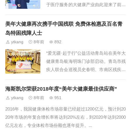
于医疗服务的大健康产业由此迎来了前所
未有的发展机遇。...
美年大健康再次携手中国残联 免费体检惠及百名青
岛特困残障人士
ytkang
8年前
892
“爱无疆·起于行”公益活动青岛站在美年大
健康青岛银海明珠门诊部启动。青岛市残
疾人联合会巡视员史春明、市南区残疾人
联合会、市北区残疾人联合等领导代表以
及近百位残障人士...
海斯凯尔荣获2018年度“美年大健康最佳供应商”
ytkang
8年前
951
2016年，我国健康体检市场容量已经超过1200亿元，预计到20
20年市场的年复合增长率将达到20%左右，到2020年达到2000
亿元左右，专业体检市场份额也逐年提升。...