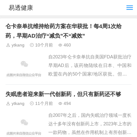
易透健康
仑卡奈单抗维持给药方案在华获批！每4周1次给
药，早期AD治疗“减负”不“减效”
ytkang
10个月前
460
自2023年仑卡奈单抗自美国FDA获批治疗
早期AD后，该药物陆续在日本、中国和
欧盟在内的50个国家/地区获批。但其并
未停止在长期疗效、安全性、药物剂型及
给药方案上的持续探索，旨在为AD患者
失眠患者迎来新一代创新药，但只有新药还不够
提供更安心、...
ytkang
11个月前
494
自2007年之后，国内失眠治疗领域一度长
达十多年没有创新药上市，2023年上市的
一款药物，虽然在作用机制上有所创新，