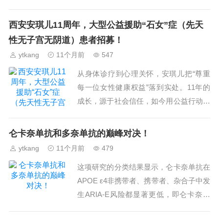
但仍属于传统的苯二氮䓬类受体激动剂，
同类药物使用历史已超过半个世纪。今年
西安安琪儿11周年，大型公益援助“石女”症（先天
5月底获批的...
性无子宫无阴道）患者招募！
ytkang
11个月前
547
从身体诊疗到心理关怀，安琪儿把“尊重
每一位女性健康权益”落到实处。11年的
成长，源于社会信任，如今用公益行动回
馈，希望帮受困姐妹重拾生活信心，拥抱
完整人生。...
仑卡奈单抗和多奈单抗的巅峰对决！
ytkang
11个月前
479
这项研究的分类结果显示，仑卡奈单抗在
APOE ε4非携带者、携带者、杂合子中发
生ARIA-E风险都显著更低，即仑卡奈单
抗在APOE ε4基因不同携带状态的人群