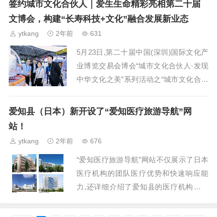
签约城市文化合伙人｜爱生生命精彩亮相第二十届
文博会，构建“长寿科技+文化”融合发展新业态
ytkang
2年前
631
5月23日,第二十届中国(深圳)国际文化产
业博览交易会博会“城市文化合伙人·发现
中华文化之美”系列活动之“城市文化合伙
人”产业交易平台共建合作计划发布项目
合作签约仪式在深圳会展中心14 号馆14
爱知县（日本）新开设了“爱知医疗旅游导航”网
G20...
站！
ytkang
2年前
676
“爱知医疗旅游导航”网站不仅展示了日本
医疗机构的团队医疗优势和快速响应能
力,还详细介绍了爱知县的医疗机构。此
外,网站上还包含了“标准医疗旅游接待流
程”、“医疗居留签证发放流程”以及众多医