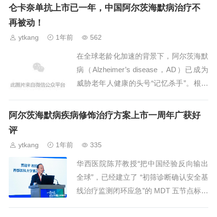
中，安全性优势大多稳定存在，也说明仑
仑卡奈单抗上市已一年，中国阿尔茨海默病治疗不
卡奈单...
再被动！
ytkang
1年前
562
在全球老龄化加速的背景下，阿尔茨海默
病（Alzheimer’s disease，AD）已成为
威胁老年人健康的头号“记忆杀手”。根据
《中国阿尔茨海默病报告 2024》，我国
现存 AD 及其他痴呆患者超过...
阿尔茨海默病疾病修饰治疗方案上市一周年广获好
评
ytkang
1年前
335
华西医院陈芹教授“把中国经验反向输出
全球”，已经建立了 “初筛诊断确认安全基
线治疗监测闭环应急”的 MDT 五节点标准
化临床路径，患者统一使用结构化 MRI