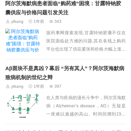
模板并由专人协调随访。截至 2025 年 ...
阿尔茨海默病患者面临“购药难”困境：甘露特钠胶
囊供应与价格问题引发关注
ytkang
1年前
343
据药事网搜索发现,甘露特钠胶囊不仅在
医院面临处方难的问题,其在各线上购药
平台也出现了供应紧张和价格大幅上涨的
情况。近几个月来,该药物的市场价格累
计上涨约40%,在天猫平台上,部分药房甚
Aβ斑块不是真凶？幕后 “另有其人”？阿尔茨海默病
至标出高达500...
致病机制的世纪之辩
ytkang
1年前
397
在人类与疾病的漫长斗争中，阿尔茨海默
病（Alzheimer’s disease，AD）无疑是
一座难以逾越的高山。时间回溯到1901
年，德国法兰克福的阿洛伊斯·阿尔茨海
默医生接诊了一位举止异常的女性患者...