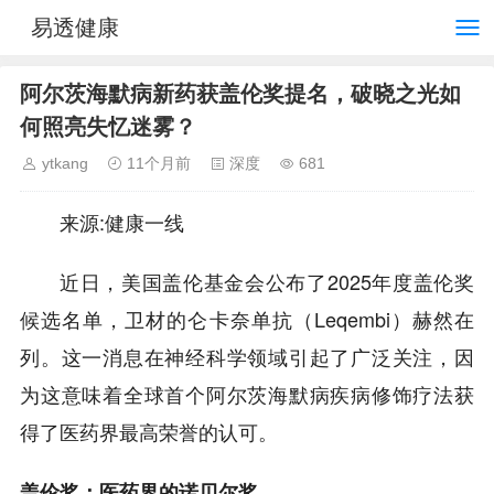
易透健康
阿尔茨海默病新药获盖伦奖提名，破晓之光如
何照亮失忆迷雾？
ytkang
11个月前
深度
681
来源:健康一线
近日，美国盖伦基金会公布了2025年度盖伦奖
候选名单，卫材的仑卡奈单抗（Leqembi）赫然在
列。这一消息在神经科学领域引起了广泛关注，因
为这意味着全球首个阿尔茨海默病疾病修饰疗法获
得了医药界最高荣誉的认可。
盖伦奖：医药界的诺贝尔奖