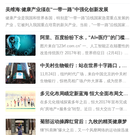
造大健康产业的生态圈,提高百姓的健康指数，提升
吴维海:健康产业须在“一带一路”中强化创新发展
我国医疗行业的整体水平？ 所谓智慧医疗是指...
健康产业是我国和世界各国，特别是“一带一路”沿线国家急需重点发展的
产业，它被列入我国重点培育的新兴产业。当前，“一带一路”沿线国家健
康产业市场需求...
阿里、百度纷纷下水，“AI+医疗”的门槛为
何还是这么难迈
图片来自“123rf.com.cn” 一、人工智能正在颠覆性的
改造传统医疗 2017年初，世界癌症日（2月4日），I
BM Watson医...
中关村生物银行：站在世界十字路口，宣
布大健康时代到来
11月24日，纽约时代广场，来自中国北京的中关村
生物银行，惊艳亮相广场户外大屏幕，成为世界十
字路口又一个中国“智”造。它并不是第一个亮相纽约
多元化布局瞄定新蓝海 恒大全面布局文旅
时代广场的中国品牌，但是却引起...
健康产业
在多元化领域探索多年之后，恒大2017年宣布完成
向“房地产+服务业”转型。近日，恒大交出了一张亮
眼的多元化成绩单——童世界、恒大养生谷两大拳
菊部运动操蹿红背后：九牧的精英健康梦
头产品...
继“抖肩舞”爆火之后，又一个风靡网络的运动操迅速