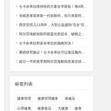
仑卡奈单抗维持给药方案在华获批！每4周1次给药，早期AD治疗“减负”不“减效”
失眠患者迎来新一代创新药，但只有新药还不够
西安安琪儿11周年，大型公益援助“石女”症（先天性无子宫无阴道）患者招募！
阿尔茨海默病新药获盖伦奖提名，破晓之光如何照亮失忆迷雾？
仑卡奈单抗和多奈单抗的巅峰对决！
重磅研究验证！仑卡奈单抗可以激活脑内免疫系统，高效清除Aβ，延缓疾病进展……
超过一半的更早期阿尔茨海默病患者症状改善！仑卡奈单抗四年随访数据披露！
标签列表
健康管理
健康管理服务
保健品
心理健康
健康食品
大健康
健身