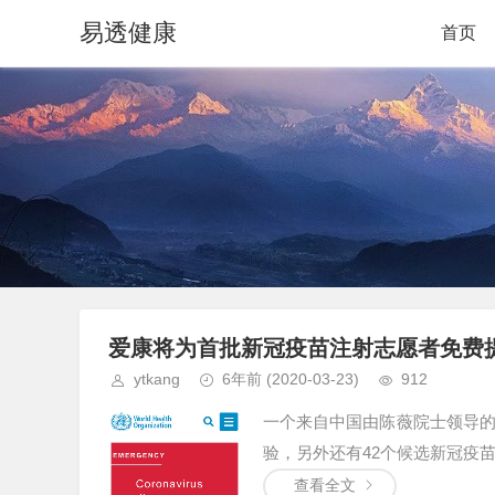
易透健康
首页
爱康将为首批新冠疫苗注射志愿者免费
ytkang
6年前
(2020-03-23)
912
一个来自中国由陈薇院士领导
验，另外还有42个候选新冠疫苗
查看全文