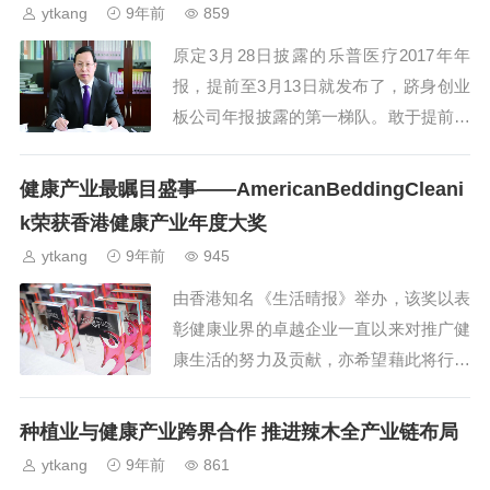
ytkang
9年前
859
原定3月28日披露的乐普医疗2017年年
报，提前至3月13日就发布了，跻身创业
板公司年报披露的第一梯队。敢于提前披
露的底气，或来自于公司连续3年每年实
现30%的业绩增速。...
健康产业最瞩目盛事——AmericanBeddingCleani
k荣获香港健康产业年度大奖
ytkang
9年前
945
由香港知名《生活晴报》举办，该奖以表
彰健康业界的卓越企业一直以来对推广健
康生活的努力及贡献，亦希望藉此将行内
高质素的产品及服务加以推广，为健康产
业带来正面的影响....
种植业与健康产业跨界合作 推进辣木全产业链布局
ytkang
9年前
861