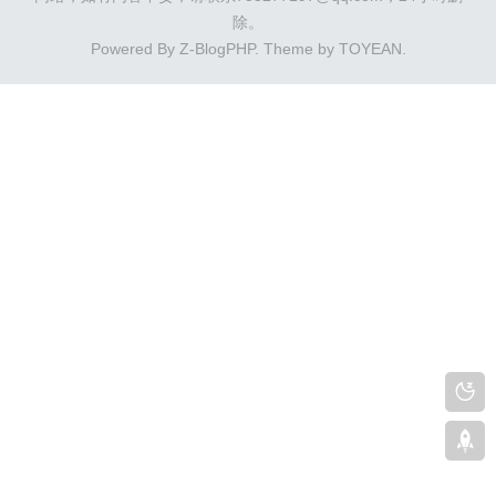
除。
Powered By
Z-BlogPHP
. Theme by
TOYEAN
.